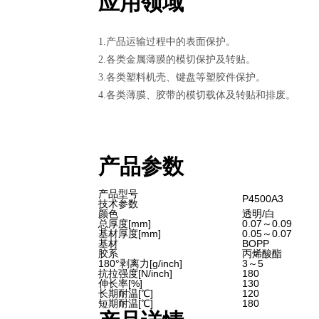
应用领域
1.产品运输过程中的表面保护。
2.各类金属薄膜的模切保护及转贴。
3.各类塑料机壳、键盘等塑胶件保护。
4.各类薄膜、胶带的模切载体及转贴和排废。
产品参数
产品型号
P4500A3
技术参数
颜色
透明/白
总厚度[mm]
0.07～0.09
基材厚度[mm]
0.05～0.07
基材
BOPP
胶系
丙烯酸酯
180°剥离力[g/inch]
3～5
抗拉强度[N/inch]
180
伸长率[%]
130
长期耐温[℃]
120
短期耐温[℃]
180