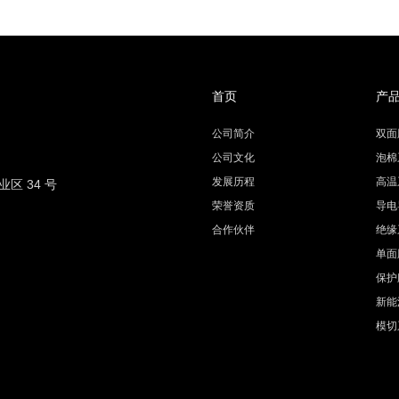
首页
产
公司简介
双面
公司文化
泡棉
发展历程
高温
 34 号
荣誉资质
导电
合作伙伴
绝缘
单面
保护
新能
模切