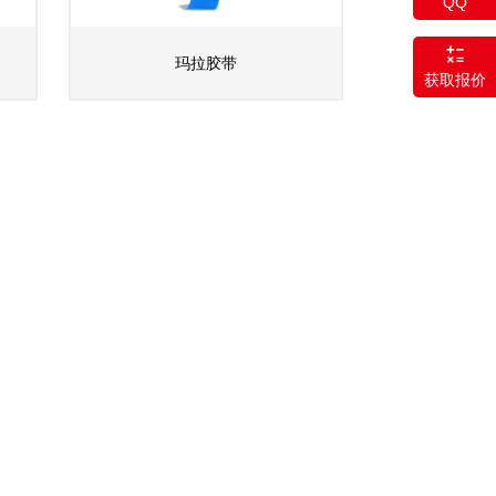
QQ
玛拉胶带
获取报价