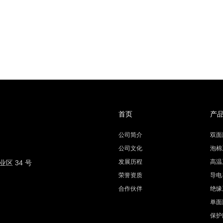
首页
产
公司简介
双面
公司文化
泡棉
发展历程
高温
 34 号
荣誉资质
导电
合作伙伴
绝缘
单面
保护