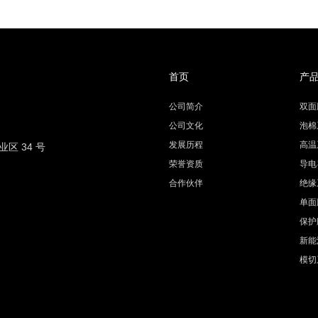
首页
产
公司简介
双面
公司文化
泡棉
发展历程
高温
 34 号
荣誉资质
导电
合作伙伴
绝缘
单面
保护
新能
模切